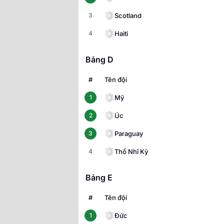
Scotland
3
Haiti
4
Bảng D
#
Tên đội
Mỹ
1
Úc
2
Paraguay
3
Thổ Nhĩ Kỳ
4
Bảng E
#
Tên đội
Đức
1