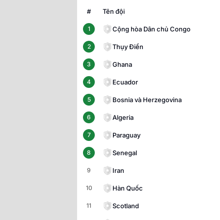
#
Tên đội
Cộng hòa Dân chủ Congo
1
Thụy Điển
2
Ghana
3
Ecuador
4
Bosnia và Herzegovina
5
Algeria
6
Paraguay
7
Senegal
8
Iran
9
Hàn Quốc
10
Scotland
11