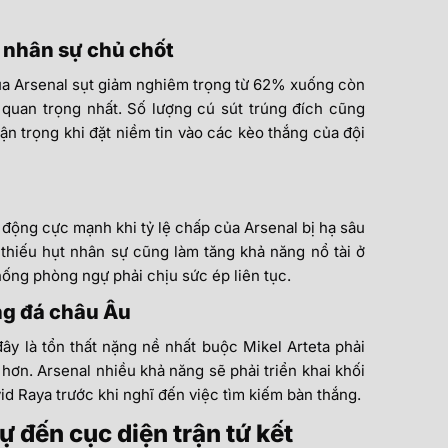
g nhân sự chủ chốt
 của Arsenal sụt giảm nghiêm trọng từ 62% xuống còn
 quan trọng nhất. Số lượng cú sút trúng đích cũng
n trọng khi đặt niềm tin vào các kèo thắng của đội
động cực mạnh khi tỷ lệ chấp của Arsenal bị hạ sâu
ự thiếu hụt nhân sự cũng làm tăng khả năng nổ tài ở
ống phòng ngự phải chịu sức ép liên tục.
ng đá châu Âu
ây là tổn thất nặng nề nhất buộc Mikel Arteta phải
 hơn. Arsenal nhiều khả năng sẽ phải triển khai khối
id Raya trước khi nghĩ đến việc tìm kiếm bàn thắng.
ự đến cục diện trận tứ kết