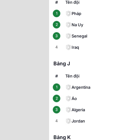
#
Tên đội
Pháp
1
Na Uy
2
Senegal
3
Iraq
4
Bảng J
#
Tên đội
Argentina
1
Áo
2
Algeria
3
Jordan
4
Bảng K