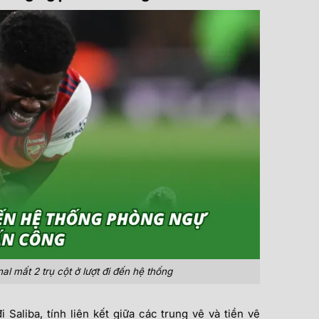
al mất 2 trụ cột ở lượt đi đến hệ thống
 Saliba, tính liên kết giữa các trung vệ và tiền vệ