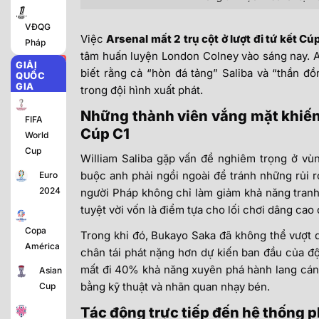
VĐQG
Việc
Arsenal mất 2 trụ cột ở lượt đi tứ kết Cú
Pháp
tâm huấn luyện London Colney vào sáng nay. A
GIẢI
biết rằng cả “hòn đá tảng” Saliba và “thần đ
QUỐC
GIA
trong đội hình xuất phát.
Những thành viên vắng mặt khiến A
FIFA
Cúp C1
World
Cup
William Saliba gặp vấn đề nghiêm trọng ở vùn
buộc anh phải ngồi ngoài để tránh những rủi 
Euro
2024
người Pháp không chỉ làm giảm khả năng tranh
tuyệt vời vốn là điểm tựa cho lối chơi dâng cao
Copa
Trong khi đó, Bukayo Saka đã không thể vượt q
América
chân tái phát nặng hơn dự kiến ban đầu của độ
mất đi 40% khả năng xuyên phá hành lang cánh
Asian
bằng kỹ thuật và nhãn quan nhạy bén.
Cup
Tác động trực tiếp đến hệ thống 