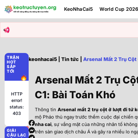
KeoNhaCai5
World Cup 202
TRẬN
keonhacai5
|
Tin tức
|
Arsenal Mất 2 Trụ Cột
HOT
SẮP
TỚI
Arsenal Mất 2 Trụ Cộ
C1: Bài Toán Khó
HTTP
error!
status:
Thông tin
Arsenal mất 2 trụ cột ở lượt đi tứ 
403
mộ Pháo thủ ngay trước thềm cuộc đại chiến q
nha cai
, sự vắng mặt của những nhân tố không t
GIẢI
trên sàn giao dịch châu Á và gây ra nhiều lo ng
CÂU LẠC