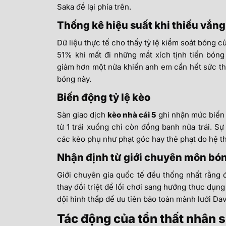
Saka để lại phía trên.
Thống kê hiệu suất khi thiếu vắn
Dữ liệu thực tế cho thấy tỷ lệ kiểm soát bóng
51% khi mất đi những mắt xích tịnh tiến bóng
giảm hơn một nửa khiến anh em cần hết sức thậ
bóng này.
Biến động tỷ lệ kèo
Sàn giao dịch
kèo nhà cái 5
ghi nhận mức biến 
từ 1 trái xuống chỉ còn đồng banh nửa trái. S
các kèo phụ như phạt góc hay thẻ phạt do hệ th
Nhận định từ giới chuyên môn bó
Giới chuyên gia quốc tế đều thống nhất rằng đ
thay đổi triệt để lối chơi sang hướng thực dụng
đội hình thấp để ưu tiên bảo toàn mành lưới Dav
Tác động của tổn thất nhân s