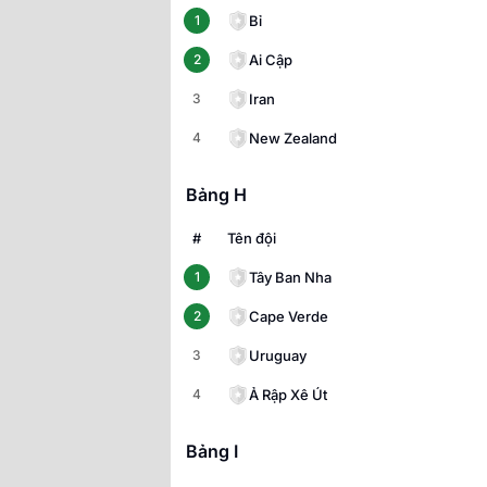
Bỉ
1
Ai Cập
2
Iran
3
New Zealand
4
Bảng H
#
Tên đội
Tây Ban Nha
1
Cape Verde
2
Uruguay
3
Ả Rập Xê Út
4
Bảng I