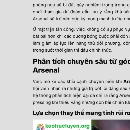
phòng ngự sẽ bị đứt gãy nghiêm trọng trong 
chơi tham gia dự đoán cần lưu ý rằng khả nă
Arsenal sẽ trở nên cực kỳ mong manh trước nhữ
Ở mặt trận tấn công, việc không có sự phục vụ
bắt bài hơn khi các đường bóng buộc phải dồn s
làm giảm áp lực lên hàng thủ đối phương, đồn
trong suốt thời gian thi đấu chính thức.
Phân tích chuyên sâu từ góc
Arsenal
Việc mổ xẻ các khía cạnh chuyên môn khi
Ars
hội viên nhận ra những giá trị cốt lõi đằng sau
hệ thống phân tích hiện đại đã chỉ ra rằng Ars
pressing khi thiếu vắng những con bài chiến lư
Lựa chọn thay thế mang tính rủi r