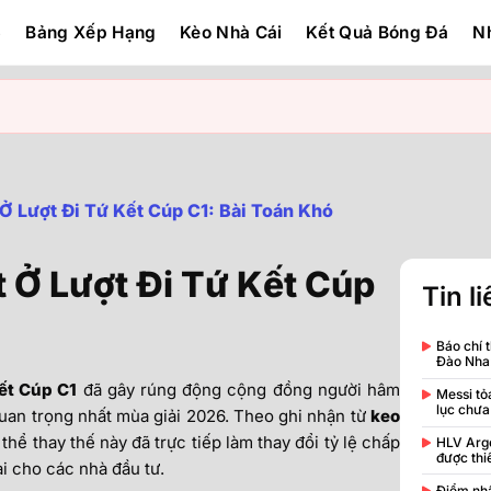
6
Bảng Xếp Hạng
Kèo Nhà Cái
Kết Quả Bóng Đá
Nh
 Ở Lượt Đi Tứ Kết Cúp C1: Bài Toán Khó
t Ở Lượt Đi Tứ Kết Cúp
Tin l
Báo chí t
Đào Nha:
kết Cúp C1
đã gây rúng động cộng đồng người hâm
Messi tỏ
lục chưa
uan trọng nhất mùa giải 2026. Theo ghi nhận từ
keo
hể thay thế này đã trực tiếp làm thay đổi tỷ lệ chấp
HLV Arge
được thi
ại cho các nhà đầu tư.
Điểm nh