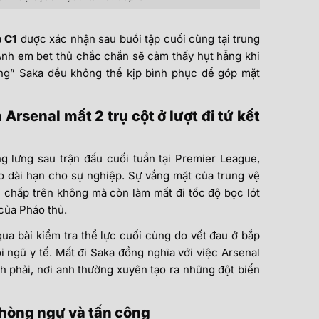
p C1
được xác nhận sau buổi tập cuối cùng tại trung
nh em bet thủ chắc chắn sẽ cảm thấy hụt hẫng khi
ồng” Saka đều không thể kịp bình phục để góp mặt
rsenal mất 2 trụ cột ở lượt đi tứ kết
g lưng sau trận đấu cuối tuần tại Premier League,
ro dài hạn cho sự nghiệp. Sự vắng mặt của trung vệ
 chấp trên không mà còn làm mất đi tốc độ bọc lót
 của Pháo thủ.
ua bài kiểm tra thể lực cuối cùng do vết đau ở bắp
i ngũ y tế. Mất đi Saka đồng nghĩa với việc Arsenal
 phải, nơi anh thường xuyên tạo ra những đột biến
phòng ngự và tấn công