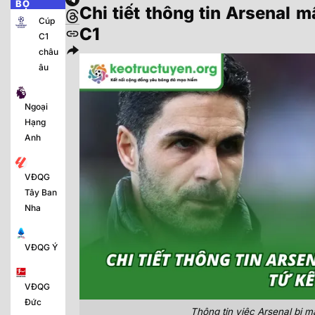
BỘ
Chi tiết thông tin
Arsenal
mấ
Cúp
C1
C1
châu
âu
Ngoại
Hạng
Anh
VĐQG
Tây Ban
Nha
VĐQG Ý
VĐQG
Đức
Thông tin việc Arsenal bị mất