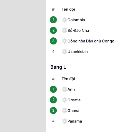
#
Tên đội
Colombia
1
Bồ Đào Nha
2
Cộng hòa Dân chủ Congo
3
Uzbekistan
4
Bảng L
#
Tên đội
Anh
1
Croatia
2
Ghana
3
Panama
4