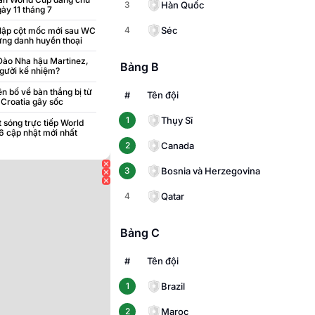
Hàn Quốc
3
gày 11 tháng 7
Séc
4
lập cột mốc mới sau WC
ng danh huyền thoại
Đào Nha hậu Martinez,
Bảng B
 người kế nhiệm?
ên bố về bàn thắng bị từ
#
Tên đội
 Croatia gây sốc
Thụy Sĩ
1
t sóng trực tiếp World
 cập nhật mới nhất
Canada
2
Bosnia và Herzegovina
3
Qatar
4
Bảng C
#
Tên đội
Brazil
1
Maroc
2