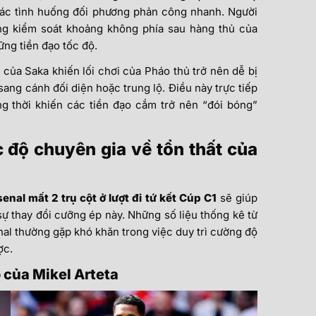
các tình huống đối phương phản công nhanh. Người
ng kiểm soát khoảng không phía sau hàng thủ của
ng tiền đạo tốc độ.
 của Saka khiến lối chơi của Pháo thủ trở nên dễ bị
ang cánh đối diện hoặc trung lộ. Điều này trực tiếp
g thời khiến các tiền đạo cắm trở nên “đói bóng”
 độ chuyên gia về tổn thất của
enal mất 2 trụ cột ở lượt đi tứ kết Cúp C1
sẽ giúp
 sự thay đổi cưỡng ép này. Những số liệu thống kê từ
enal thường gặp khó khăn trong việc duy trì cường độ
ợc.
o của Mikel Arteta