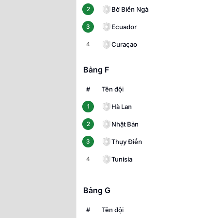
Bờ Biển Ngà
2
Ecuador
3
Curaçao
4
Bảng F
#
Tên đội
Hà Lan
1
Nhật Bản
2
Thụy Điển
3
Tunisia
4
Bảng G
#
Tên đội