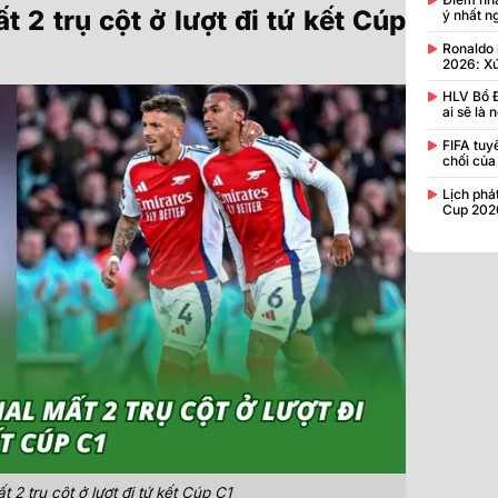
t 2 trụ cột ở lượt đi tứ kết Cúp
ý nhất n
Ronaldo 
2026: Xứ
HLV Bồ 
ai sẽ là
FIFA tuy
chối của
Lịch phá
Cup 2026
 2 trụ cột ở lượt đi tứ kết Cúp C1