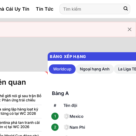
à Cái Uy Tín
Tin Tức
BẢNG XẾP HẠNG
Worldcup
Ngoại hạng Anh
La Liga T
iên quan
Vòng bảng
Bảng A
hế giới nói gì sau trận Bồ
 Phản ứng trái chiều
#
Tên đội
a sáng lập hàng loạt kỷ
 từng có tại WC 2026
Mexico
1
ntina phá tan tranh cãi
ên vị tại WC 2026
Nam Phi
2
ấn World Cup đáng chú