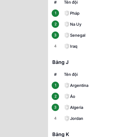
#
Tên đội
Pháp
1
Na Uy
2
Senegal
3
Iraq
4
Bảng J
#
Tên đội
Argentina
1
Áo
2
Algeria
3
Jordan
4
Bảng K