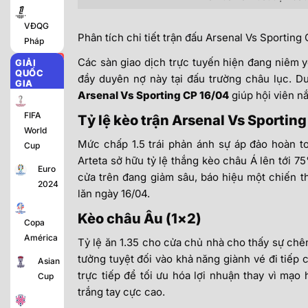
VĐQG
Phân tích chi tiết trận đấu Arsenal Vs Sporting
Pháp
Các sàn giao dịch trực tuyến hiện đang niêm 
GIẢI
QUỐC
đầy duyên nợ này tại đấu trường châu lục. D
GIA
Arsenal Vs Sporting CP 16/04
giúp hội viên nắ
FIFA
Tỷ lệ kèo trận Arsenal Vs Sportin
World
Mức chấp 1.5 trái phản ánh sự áp đảo hoàn to
Cup
Arteta sở hữu tỷ lệ thắng kèo châu Á lên tới
Euro
cửa trên đang giảm sâu, báo hiệu một chiến t
2024
lăn ngày 16/04.
Kèo châu Âu (1×2)
Copa
América
Tỷ lệ ăn 1.35 cho cửa chủ nhà cho thấy sự chê
tưởng tuyệt đối vào khả năng giành vé đi tiếp 
Asian
trực tiếp để tối ưu hóa lợi nhuận thay vì mạ
Cup
trắng tay cực cao.