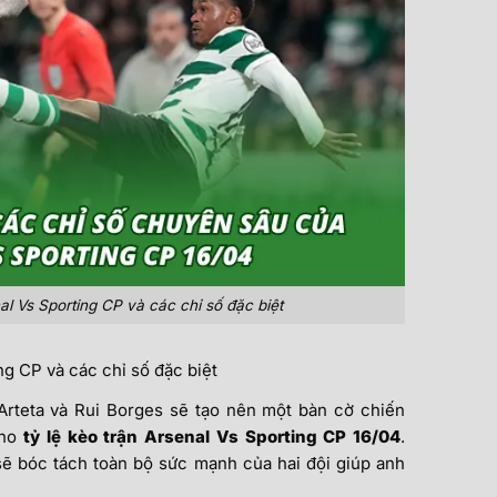
nal Vs Sporting CP và các chỉ số đặc biệt
ing CP và các chỉ số đặc biệt
Arteta và Rui Borges sẽ tạo nên một bàn cờ chiến
cho
tỷ lệ kèo trận Arsenal Vs Sporting CP 16/04
.
ẽ bóc tách toàn bộ sức mạnh của hai đội giúp anh