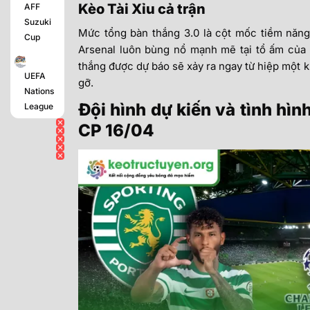
Kèo Tài Xỉu cả trận
AFF
Suzuki
Mức tổng bàn thắng 3.0 là cột mốc tiềm năng 
Cup
Arsenal luôn bùng nổ mạnh mẽ tại tổ ấm của 
thắng được dự báo sẽ xảy ra ngay từ hiệp một k
UEFA
gỡ.
Nations
Đội hình dự kiến và tình hìn
League
CP 16/04