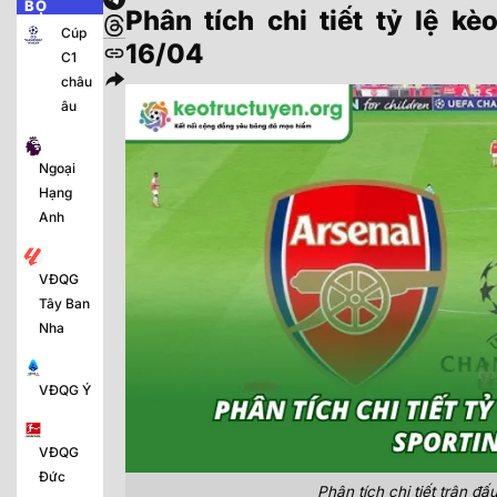
BỘ
Phân tích chi tiết tỷ lệ kè
Cúp
16/04
C1
châu
âu
Ngoại
Hạng
Anh
VĐQG
Tây Ban
Nha
VĐQG Ý
VĐQG
Đức
Phân tích chi tiết trận đ