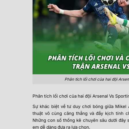
Phân tích lối chơi của hai đội Arse
Phân tích lối chơi của hai đội Arsenal Vs Sport
Sự khác biệt về tư duy chơi bóng giữa Mikel 
thuật vô cùng căng thẳng và đầy kịch tính 
Những con số thống kê chuyên sâu dưới đây s
em dễ dàng đưa ra lựa chọn.