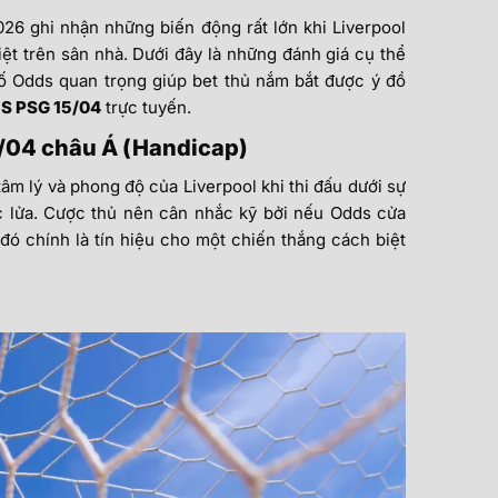
6 ghi nhận những biến động rất lớn khi Liverpool
iệt trên sân nhà. Dưới đây là những đánh giá cụ thể
ố Odds quan trọng giúp bet thủ nắm bắt được ý đồ
 VS PSG 15/04
trực tuyến.
5/04 châu Á (Handicap)
âm lý và phong độ của Liverpool khi thi đấu dưới sự
c lửa. Cược thủ nên cân nhắc kỹ bởi nếu Odds cửa
 đó chính là tín hiệu cho một chiến thắng cách biệt