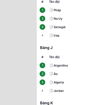
#
Tên đội
Pháp
1
Na Uy
2
Senegal
3
Iraq
4
Bảng J
#
Tên đội
Argentina
1
Áo
2
Algeria
3
Jordan
4
Bảng K