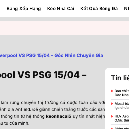
6
Bảng Xếp Hạng
Kèo Nhà Cái
Kết Quả Bóng Đá
Nh
iverpool VS PSG 15/04 – Góc Nhìn Chuyên Gia
pool VS PSG 15/04 –
Tin l
Báo chí t
Đào Nha:
làm rung chuyển thị trường cá cược toàn cầu với
Messi tỏ
lục chưa
ánh địa Anfield. Để giành chiến thắng trước các sàn
 thông tin từ hệ thống
keonhacai5
uy tín nhất hiện
HLV Arge
được thi
u tư của mình.
Điểm nh